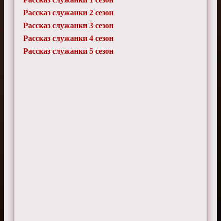
Рассказ служанки 2 сезон
Аделаида
6 ноября 2025 г. 19:55
Рассказ служанки 3 сезон
Некоторые сцены кажутся излишне
Рассказ служанки 4 сезон
жестокими.
Рассказ служанки 5 сезон
Регина
7 июля 2025 г. 17:30
Атмосфера угнетения передана очень
реалистично.
Артур
10 февраля 2025 г. 12:10
Иногда слишком много аллегорий.