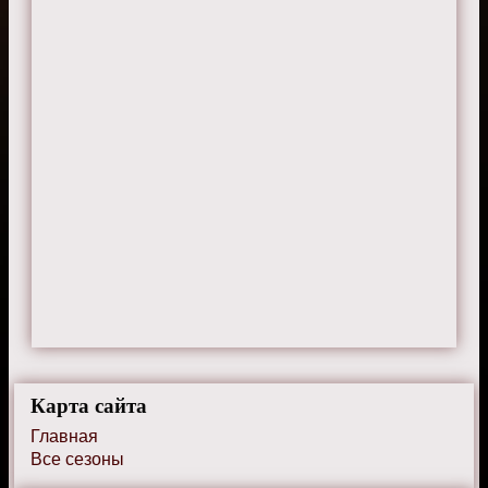
Геннадий
21 ноября 2024 г. 19:05
Сериал заставляет задуматься о
будущем.
Алексей
27 июня 2024 г. 20:55
Не понимаю хайпа вокруг этого сериала.
Карта сайта
Главная
Все сезоны