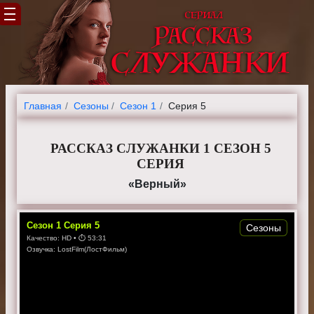
Главная
Cезоны
Сезон 1
Серия 5
РАССКАЗ СЛУЖАНКИ 1 СЕЗОН 5
СЕРИЯ
«Верный»
Сезон
1
Серия
5
Сезоны
Качество:
HD
• ⏱
53:31
Озвучка:
LostFilm(ЛостФильм)