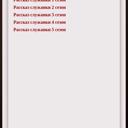
Рассказ служанки 2 сезон
Жасмин
1 сентября 2025 г. 17:40
Рассказ служанки 3 сезон
Отношения Джун и Серены сложны и
Рассказ служанки 4 сезон
интересны.
Рассказ служанки 5 сезон
Ринат
3 марта 2025 г. 15:40
Иногда слишком много пауз в диалогах.
Мирон
2 января 2025 г. 18:15
Тётка Лидия - отлично прописанный
антагонист.