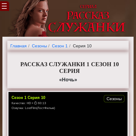
Главная
Cезоны
Сезон 1
Серия 10
РАССКАЗ СЛУЖАНКИ 1 СЕЗОН 10
СЕРИЯ
«Ночь»
Сезон
1
Серия
10
Сезоны
Качество:
HD
• ⏱
60:13
Озвучка:
LostFilm(ЛостФильм)