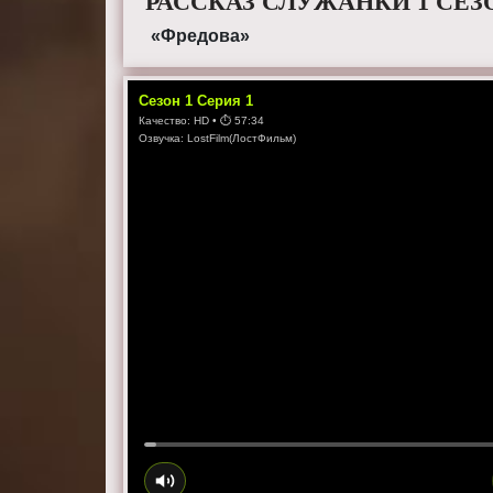
РАССКАЗ СЛУЖАНКИ 1 СЕЗ
«Фредова»
Сезон
1
Серия
1
Качество:
HD
• ⏱
57:34
Озвучка:
LostFilm(ЛостФильм)