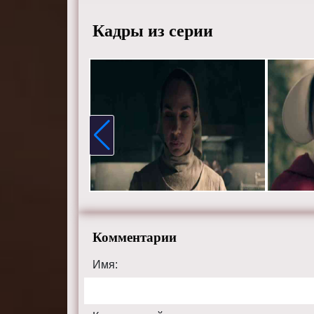
Режисс
Актеры
Кадры из серии
Бледел,
Самира 
Смотрит
хорошем
сайте th
Комментарии
Имя: