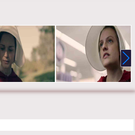
ер:
Рид Морано
:
Элизабет Мосс, Джозеф Файнс, Ивонн Страховски, Алексис
 Мадлен Брюэр, Энн Дауд, О. Т. Фагбенли, Макс Мингелла,
Уайли, Аманда Брюгел и Брэдли Уитфорд.
е онлайн 1 сезон 1 серию «
Рассказ служанки
» бесплатно в
 HD качестве, на телефоне, планшете, пк или телевизоре на
ehandmaidstale.ru.