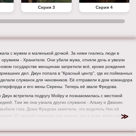
Серия 3
Серия 4
жала с мужем и маленькой дочкой. За ними гнались люди в
 оружием - Хранители. Они убили мужа, отняли дочь и увезли
 новом государстве женщинам запретили всё, кроме рождения
 домашних дел. Джун попала в "Красный центр", где из пойманных
делали служанок для чиновников. Её отправили в дом командора
отерфорда и его жены Серены. Теперь её звали Фредова.
е Джун встретила подругу Мойру и познакомилась с жестокой
Лидией. Там же она узнала других служанок - Альму и Джанин,
 выбили глаз. Дома Фредова заметила, что водитель Ник ей
зирует. От другой служанки она узнала, что в доме живёт шпион.
комнате, Джун тихо произнесла своё настоящее имя, которое ей
ли использовать.