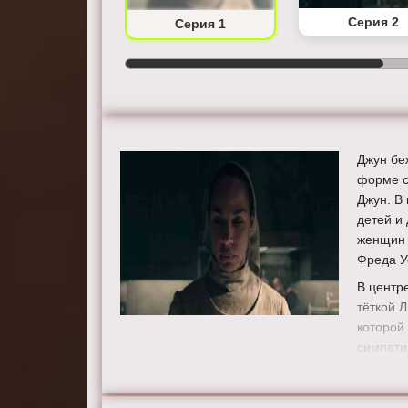
Серия 2
Серия 1
Джун бе
форме с
Джун. В
детей и
женщин 
Фреда У
В центр
тёткой 
которой
симпати
Сидя в 
запрети