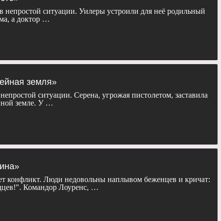
 в непростой ситуации. Уилеры устроили для неё родильный
ма, а доктор …
чейная земля»
 непростой ситуации. Серена, угрожая пистолетом, заставила
йной земле. У …
дина»
ет конфликт. Люди недовольны наплывом беженцев и кричат:
дцев!". Командор Лоуренс, …