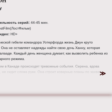
ОН
у
ельность серий:
44-45 мин.
ostFilm(ЛостФильм)
видео:
HD+
ческой гибели командора Уотерфорда жизнь Джун круто
 Она не оставляет надежды найти свою дочь Ханну, которая
Галааде. Каждый день женщина думает, как вызволить ребенка из
арного режима.
м в Канаде происходят тревожные события. Серена, вдова
 не сидит сложа руки. Она строит коварные планы по захвату
ронто. Кажется, щупальца Галаада дотянулись и до этой
траны.
алааде назревают перемены. Командор Лоуренс мечтает о
создании республики. В этом ему неожиданно помогает Тетка
бы мог подумать, что эта суровая женщина встанет на путь
удьба готовит героям новые испытания и неожиданные