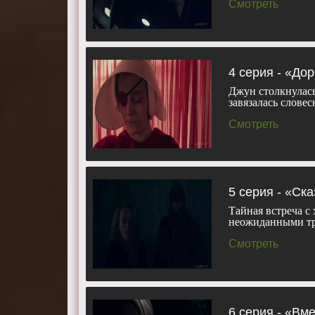
Смотреть
4 серия - «До
Джун столкнулась
завязалась слове
Смотреть
5 серия - «Ска
Тайная встреча с
неожиданными тр
Смотреть
6 серия - «Вм