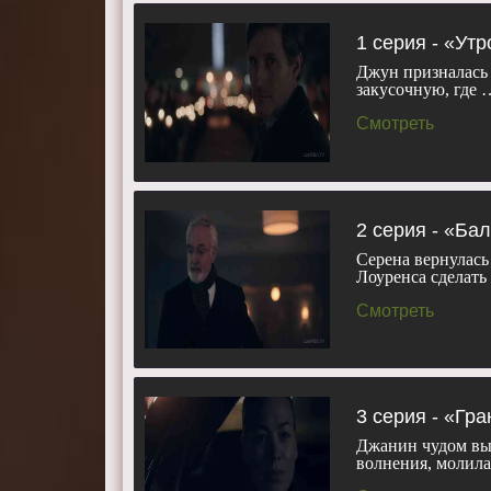
повороты.
Режиссеры
1 серия - «Утр
Майк Бакрер
Джун призналась 
закусочную, где 
Эргювен, Эл
Гонсалес, Е
Смотреть
Актеры:
Эл
Бледел, Мад
Уайли, Ама
Смотреть 5 
2 серия - «Ба
телефоне, п
Серена вернулась
Лоуренса сделать
Смотреть
3 серия - «Гр
Джанин чудом вык
волнения, молила