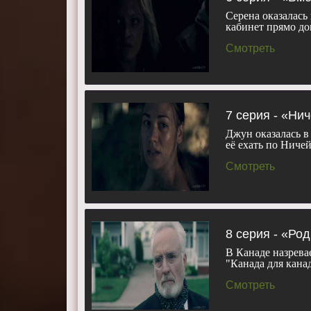
Серена оказалась
кабинет прямо до
Смотреть
7 серия - «Ни
Джун оказалась в
её ехать по Ниче
Смотреть
8 серия - «Ро
В Канаде назрева
"Канада для кана
Смотреть