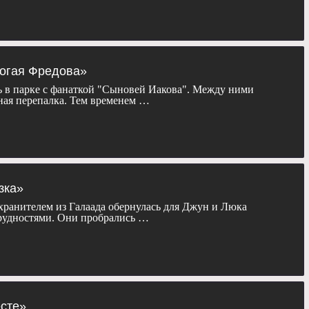
рогая Фредова»
 в парке с фанаткой "Сыновей Иакова". Между ними
сная перепалка. Тем временем …
зка»
 хранителем из Галаада обернулась для Джун и Люка
удностями. Они пробрались …
есте»