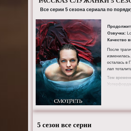
РАССКАЗ СЛУЖАНКИ 5 СЕЗ
Все серии 5 сезона сериала по порядк
Продолжит
Озвучка:
L
Качество 
После траги
изменилась.
осталась в 
лап тоталит
Тем времене
Уотерфорда,
власти в То
свободной с
А в самом Г
реформах и 
Лидия. Кто 
5 сезон все серии
перемен? С