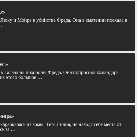
:
Майк Баркер, Кари Скогланд, Джереми Подесва, Дейна Рид,
о»
, Амма Асанте, Колин Уоткинсон, Дирвла Уолш, Дениз Гамзе
Люку и Мойре в убийстве Фреда. Она в смятении поехала в
…
изабет Мосс, Кристина Чоу, Ричард Шепард, Лиз Гарбус, Дана
ва Вивес, Наталья Лейт и Брэдли Уитфорд.
изабет Мосс, Джозеф Файнс, Ивонн Страховски, Алексис
лен Брюэр, Энн Дауд, О. Т. Фагбенли, Макс Мингелла, Самира
нда Брюгел и Брэдли Уитфорд.
сезон «
Рассказ служанки
» бесплатно, в хорошем качестве, на
лет»
ланшете, пк или телевизоре.
 в Галаад на похороны Фреда. Она попросила командора
 из этого большое …
аница»
арабкалась из комы. Тётя Лидия, не находя себе места от
сь за …