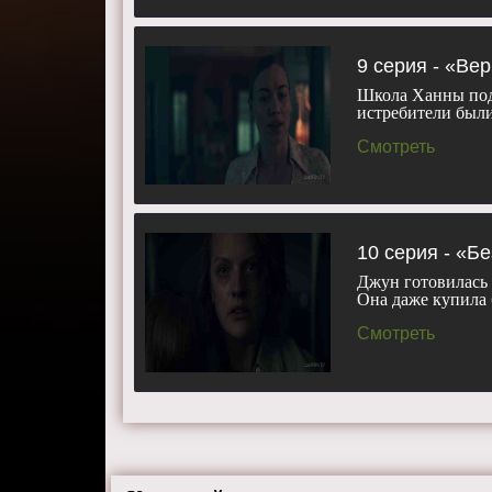
9 серия - «Ве
Школа Ханны под
истребители был
Смотреть
10 серия - «Б
Джун готовилась 
Она даже купила
Смотреть