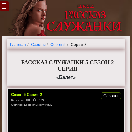
Главная
Cезоны
Сезон 5
Серия 2
РАССКАЗ СЛУЖАНКИ 5 СЕЗОН 2
СЕРИЯ
«Балет»
Сезон
5
Серия
2
Сезоны
Качество:
HD
• ⏱
57:22
Озвучка:
LostFilm(ЛостФильм)