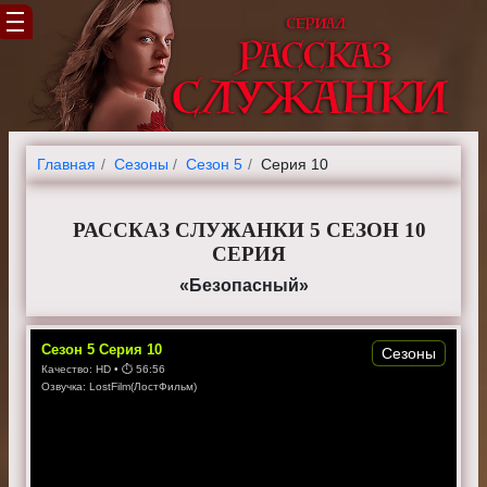
Главная
Cезоны
Сезон 5
Серия 10
РАССКАЗ СЛУЖАНКИ 5 СЕЗОН 10
СЕРИЯ
«Безопасный»
Сезон
5
Серия
10
Сезоны
Качество:
HD
• ⏱
56:56
Озвучка:
LostFilm(ЛостФильм)