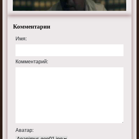
Актеры:
Элизабет Мосс, Джозеф Файнс, Ивонн
Страховски, Алексис Бледел, Мадлен Брюэр, Энн Дауд,
О. Т. Фагбенли, Макс Мингелла, Самира Уайли, Аманда
Брюгел и Брэдли Уитфорд.
Комментарии
Смотрите онлайн 5 сезон 10 серию «
Рассказ
Имя:
служанки
» бесплатно в хорошем HD качестве, на
телефоне, планшете, пк или телевизоре на сайте
thehandmaidstale.ru.
Комментарий:
Аватар: