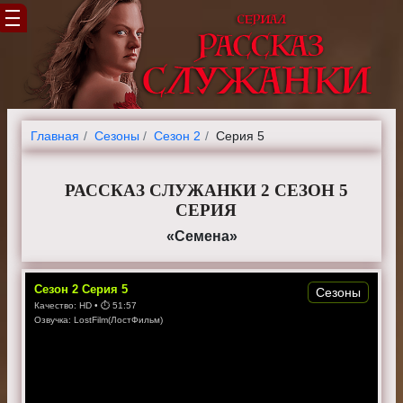
Главная
Cезоны
Сезон 2
Серия 5
РАССКАЗ СЛУЖАНКИ 2 СЕЗОН 5
СЕРИЯ
«Семена»
Сезон
2
Серия
5
Сезоны
Качество:
HD
• ⏱
51:57
Озвучка:
LostFilm(ЛостФильм)