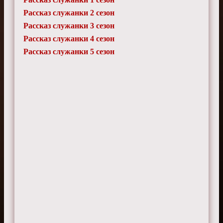
Берта
Рассказ служанки 2 сезон
14 августа 2025 г. 17:15
Рассказ служанки 3 сезон
Некоторые эпизоды кажутся лишними в
общей канве.
Рассказ служанки 4 сезон
Рассказ служанки 5 сезон
Богдан
13 марта 2025 г. 20:35
Отношения между командорами
интересно наблюдать.
Герман
13 января 2025 г. 11:00
Некоторые сцены слишком откровенные.