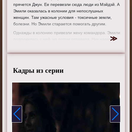
прячется Джун. Ее перевезли сюда люди из Мэйдэй. А
Эмили оказалась в колонии для непослушных
женщин. Там ужасные условия - токсичные земли,
болезни. Но Эмили старается помогать другим.
Однажды в колонию привезли жену командора. Эмили
подружилась с ней, но потом отравила. Ник навестил
Джун, они переспали. А раньше, когда все только
начиналось, Эмили пыталась уехать в Канаду с женой
и сыном. Но ее не выпустили из страны. Джун сделала
стену памяти погибшим журналистам Boston Globe.
Кадры из серии
Режиссер:
Майк Баркер
Актеры:
Элизабет Мосс, Джозеф Файнс, Ивонн
Страховски, Алексис Бледел, Мадлен Брюэр, Энн Дауд,
О. Т. Фагбенли, Макс Мингелла, Самира Уайли, Аманда
Брюгел и Брэдли Уитфорд.
Смотрите онлайн 2 сезон 2 серию «
Рассказ служанки
»
бесплатно в хорошем HD качестве, на телефоне,
планшете, пк или телевизоре на сайте
thehandmaidstale.ru.