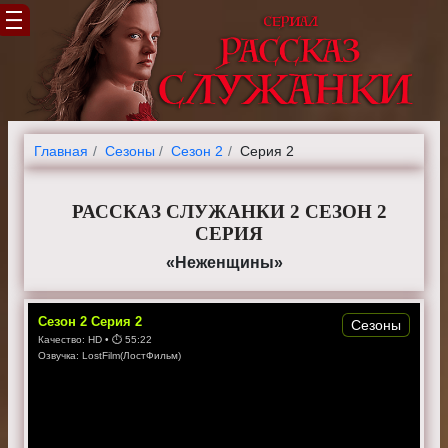
Главная
Cезоны
Сезон 2
Серия 2
РАССКАЗ СЛУЖАНКИ 2 СЕЗОН 2
СЕРИЯ
«Неженщины»
Сезон
2
Серия
2
Сезоны
Качество:
HD
• ⏱
55:22
Озвучка:
LostFilm(ЛостФильм)