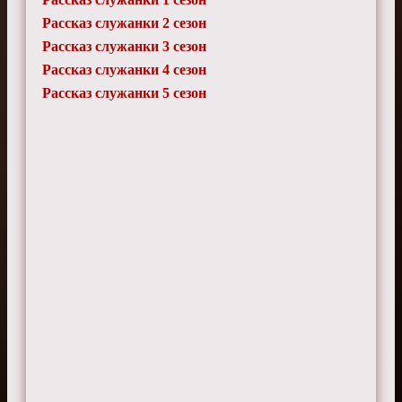
Эльвира
Рассказ служанки 2 сезон
31 июля 2025 г. 19:15
Рассказ служанки 3 сезон
Слишком мало юмора для разрядки
напряжения.
Рассказ служанки 4 сезон
Рассказ служанки 5 сезон
Жаклин
5 июня 2025 г. 19:05
Иногда не хватает динамики в развитии
сюжета.
Давид
7 октября 2024 г. 11:40
Отношения Джун и Люка хорошо
прописаны.