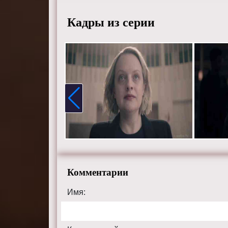
Бледел,
Самира 
Кадры из серии
Смотрит
хорошем
сайте th
Комментарии
Имя: