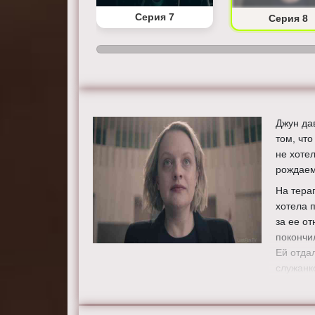
Серия 6
Серия 7
Серия 8
Джун да
том, чт
не хоте
рождаем
На тера
хотела 
за ее о
покончи
Ей отда
служанк
Режисс
Актеры