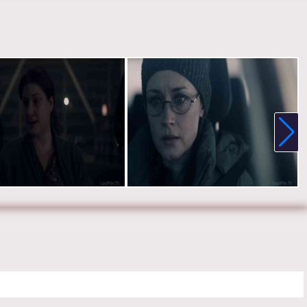
 Мадлен Брюэр, Энн Дауд, О. Т. Фагбенли, Макс Мингелла,
Уайли, Аманда Брюгел и Брэдли Уитфорд.
е онлайн 4 сезон 8 серию «
Рассказ служанки
» бесплатно в
 HD качестве, на телефоне, планшете, пк или телевизоре на
ehandmaidstale.ru.