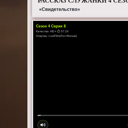
РАССКАЗ СЛУЖАНКИ 4 СЕЗ
«Свидетельство»
Сезон
4
Серия
8
Качество:
HD
• ⏱
57:24
Озвучка:
LostFilm(ЛостФильм)