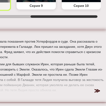
Серия 9
Серия 10
вала показания против Уотерфордов в суде. Она рассказала о
о пережила в Галааде. Люк пришел на заседание, хотя Джун этого
ла. Фред заявил, что их действия помогли справиться с кризисом
ости.
пии для бывших служанок Ирен, которая раньше была тетей,
поговорить с Эмили. Оказалось, что Ирен сдала Эмили Глазам из-
тношений с Марфой. Эмили не простила ее. Позже Ирен
ла с собой. В Галааде тетя Лидия получила выговор за жестокость.
ли пойманную Джанин, которая умоляла не делать ее снова
ой. Но тетя Лидия просто обняла ее.
ер:
Элизабет Мосс
:
Элизабет Мосс, Джозеф Файнс, Ивонн Страховски, Алексис