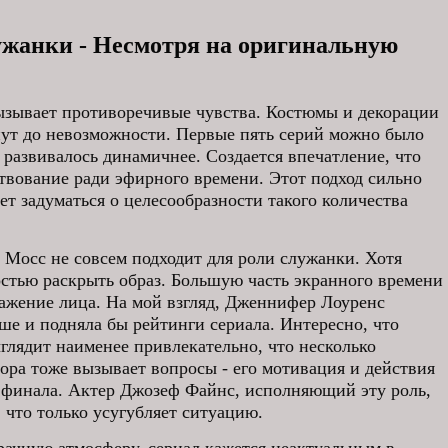
ужанки - Несмотря на оригинальную
вызывает противоречивые чувства. Костюмы и декорации
нут до невозможности. Первые пять серий можно было
е развивалось динамичнее. Создается впечатление, что
твование ради эфирного времени. Этот подход сильно
ет задуматься о целесообразности такого количества
 Мосс не совсем подходит для роли служанки. Хотя
ностью раскрыть образ. Большую часть экранного времени
ажение лица. На мой взгляд, Дженнифер Лоуренс
чше и подняла бы рейтинги сериала. Интересно, что
ыглядит наименее привлекательно, что несколько
ра тоже вызывает вопросы - его мотивация и действия
 финала. Актер Джозеф Файнс, исполняющий эту роль,
 что только усугубляет ситуацию.