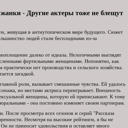
ужанки - Другие актеры тоже не блещут
ун, живущая в антиутопическом мире будущего. Сюжет
большинство людей стали бесплодными из-за
е воплощение далеко от идеала. Нелогичными выглядят
численными фертильными женщинами. Непонятно, как
 практически нет производства и сельского хозяйства.
ается загадкой.
главной роли, вызывает смешанные чувства. Ей удалось
сонажа, но местами актриса переигрывает. Внешность
рсексуальной женщины, которую ей приписывают. К тому
моральными - она постоянно изменяет своим партнерам.
и. После просмотра всех сезонов и серий "Рассказа
оренности. Несмотря на высокие рейтинги, я бы не
. Он не приносит удовольствия и оставляет много